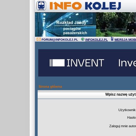
FORUM
@
INFOKOLEJ.PL
INFOKOLEJ.PL
WERSJA MOB
Strona główna
Wpisz nazwę użyt
Użytkownik
Hasło
Zaloguj mnie auto