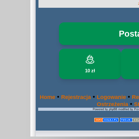
Post
10 zł
•
•
•
Home
Rejestracja
Logowanie
Re
•
Ostrzeżenia
S
Powered by phpBB modified by Prze