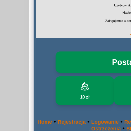
Użytkownik
Hasło
Zaloguj mnie auto
Post
10 zł
•
•
•
Home
Rejestracja
Logowanie
Re
•
Ostrzeżenia
S