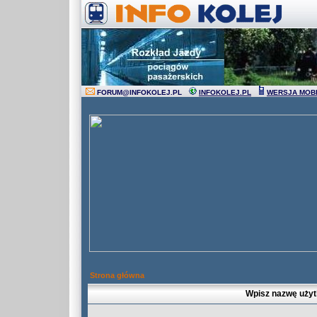
FORUM
@
INFOKOLEJ.PL
INFOKOLEJ.PL
WERSJA MOB
Strona główna
Wpisz nazwę użyt