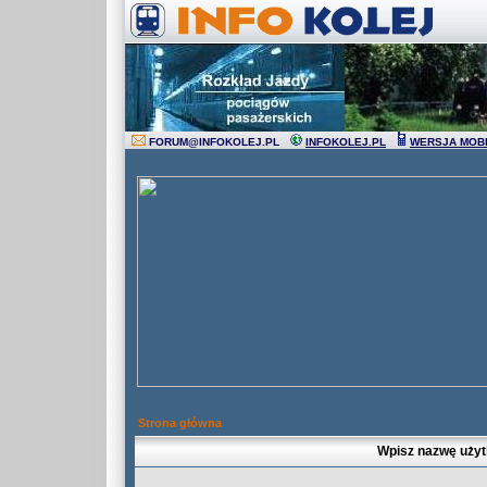
FORUM
@
INFOKOLEJ.PL
INFOKOLEJ.PL
WERSJA MOB
Strona główna
Wpisz nazwę użyt