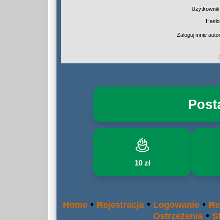
Użytkownik
Hasło
Zaloguj mnie auto
Post
10 zł
•
•
•
Home
Rejestracja
Logowanie
Re
•
Ostrzeżenia
S