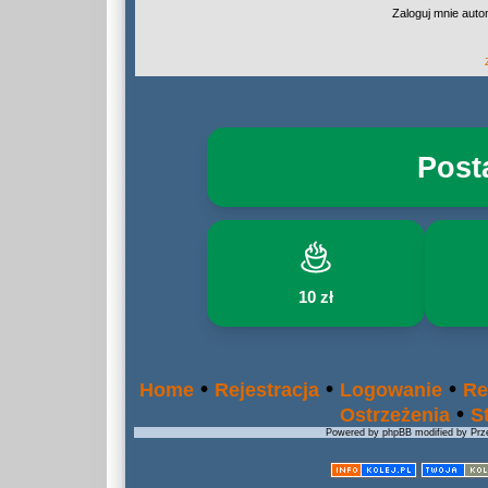
Zaloguj mnie auto
Post
10 zł
•
•
•
Home
Rejestracja
Logowanie
Re
•
Ostrzeżenia
S
Powered by phpBB modified by Prze