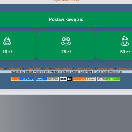
Zapomniałem hasła
Postaw kawę za:
10 zł
25 zł
50 zł
•
•
•
•
•
•
•
cja
Logowanie
Regulamin
FAQ
Administracja
Użytkownicy
Ostrzeżenia
Statystyki
Powered by phpBB modified by Przemo © phpBB Group. Copyright © 2005-2026 infokolej.pl