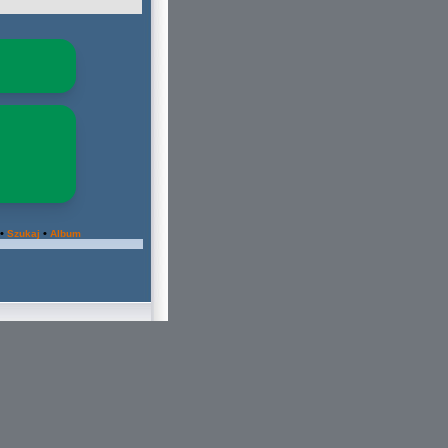
•
•
Szukaj
Album