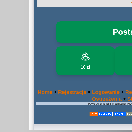
Post
10 zł
•
•
•
Home
Rejestracja
Logowanie
Re
•
Ostrzeżenia
S
Powered by phpBB modified by Prze