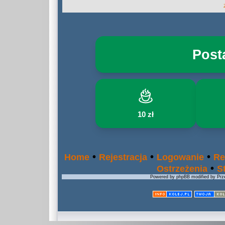
Post
10 zł
•
•
•
Home
Rejestracja
Logowanie
Re
•
Ostrzeżenia
S
Powered by phpBB modified by Prze