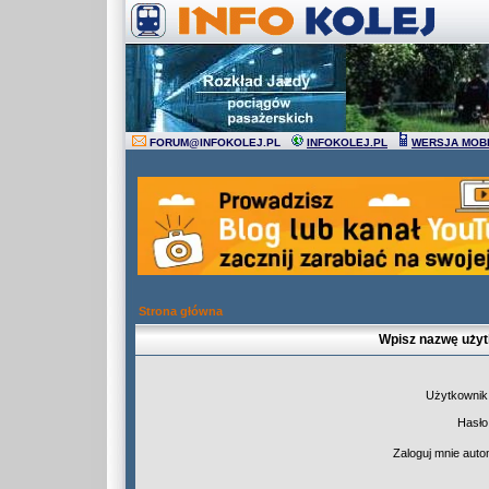
FORUM
@
INFOKOLEJ.PL
INFOKOLEJ.PL
WERSJA MOB
Strona główna
Wpisz nazwę użyt
Użytkownik
Hasło
Zaloguj mnie auto