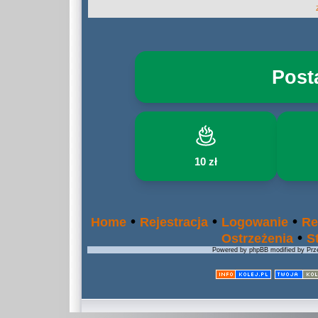
Post
10 zł
•
•
•
Home
Rejestracja
Logowanie
Re
•
Ostrzeżenia
S
Powered by phpBB modified by Prze