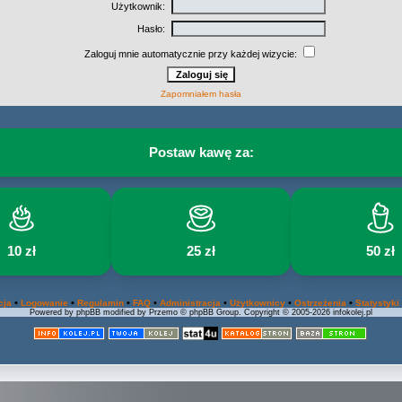
Użytkownik:
Hasło:
Zaloguj mnie automatycznie przy każdej wizycie:
Zapomniałem hasła
Postaw kawę za:
10 zł
25 zł
50 zł
•
•
•
•
•
•
•
cja
Logowanie
Regulamin
FAQ
Administracja
Użytkownicy
Ostrzeżenia
Statystyki
Powered by phpBB modified by Przemo © phpBB Group. Copyright © 2005-2026 infokolej.pl