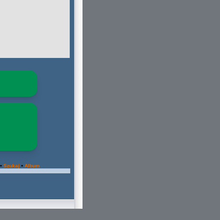
•
•
Szukaj
Album