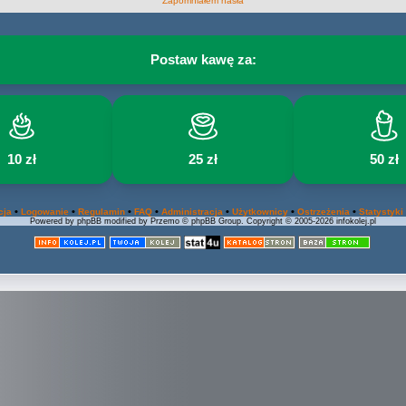
Zapomniałem hasła
Postaw kawę za:
10 zł
25 zł
50 zł
•
•
•
•
•
•
•
cja
Logowanie
Regulamin
FAQ
Administracja
Użytkownicy
Ostrzeżenia
Statystyki
Powered by phpBB modified by Przemo © phpBB Group. Copyright © 2005-2026 infokolej.pl