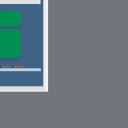
•
•
Szukaj
Album