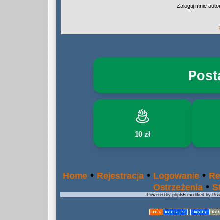
Zaloguj mnie auto
Post
10 zł
•
•
•
Home
Rejestracja
Logowanie
Re
•
Ostrzeżenia
S
Powered by phpBB modified by Prze