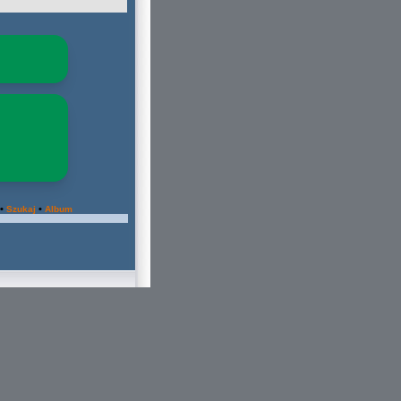
•
•
Szukaj
Album