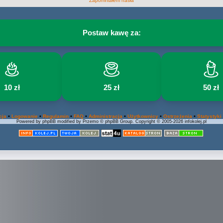
Zapomniałem hasła
Postaw kawę za:
10 zł
25 zł
50 zł
•
•
•
•
•
•
•
cja
Logowanie
Regulamin
FAQ
Administracja
Użytkownicy
Ostrzeżenia
Statystyki
Powered by phpBB modified by Przemo © phpBB Group. Copyright © 2005-2026 infokolej.pl