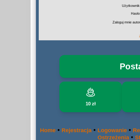
Użytkownik
Hasło
Zaloguj mnie auto
Post
10 zł
•
•
•
Home
Rejestracja
Logowanie
Re
•
Ostrzeżenia
S