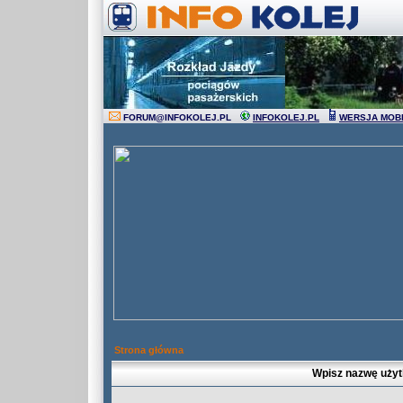
FORUM
@
INFOKOLEJ.PL
INFOKOLEJ.PL
WERSJA MOB
Strona główna
Wpisz nazwę użyt