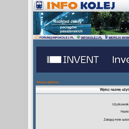
FORUM
@
INFOKOLEJ.PL
INFOKOLEJ.PL
WERSJA MOB
Strona główna
Wpisz nazwę użyt
Użytkownik
Hasło
Zaloguj mnie auto