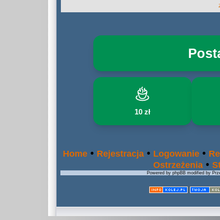
Post
10 zł
•
•
•
Home
Rejestracja
Logowanie
Re
•
Ostrzeżenia
S
Powered by phpBB modified by Prze