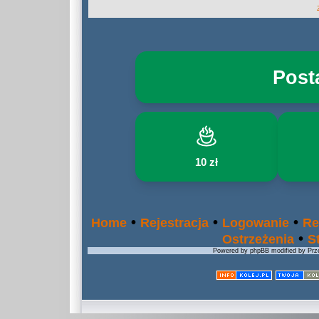
Post
10 zł
•
•
•
Home
Rejestracja
Logowanie
Re
•
Ostrzeżenia
S
Powered by phpBB modified by Prze