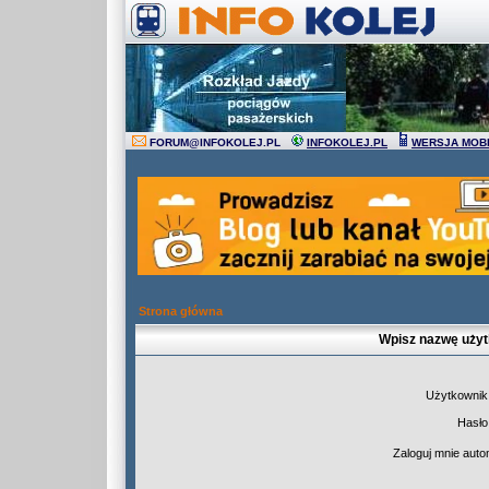
FORUM
@
INFOKOLEJ.PL
INFOKOLEJ.PL
WERSJA MOB
Strona główna
Wpisz nazwę użyt
Użytkownik
Hasło
Zaloguj mnie auto