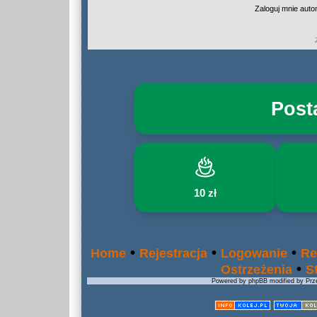
Zaloguj mnie auto
Post
10 zł
•
•
•
Home
Rejestracja
Logowanie
Re
•
Ostrzeżenia
S
Powered by phpBB modified by Prze