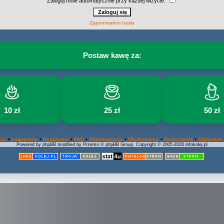
Zaloguj mnie automatycznie przy każdej wizycie:
Zapomniałem hasła
Postaw kawę za:
10 zł
25 zł
50 zł
•
•
•
•
•
•
•
cja
Logowanie
Regulamin
FAQ
Administracja
Użytkownicy
Ostrzeżenia
Statystyki
Powered by phpBB modified by Przemo © phpBB Group. Copyright © 2005-2026 infokolej.pl