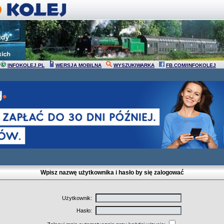
INFOKOLEJ.PL
WERSJA MOBILNA
WYSZUKIWARKA
FB.COM/INFOKOLEJ
Wpisz nazwę użytkownika i hasło by się zalogować
Użytkownik:
Hasło: