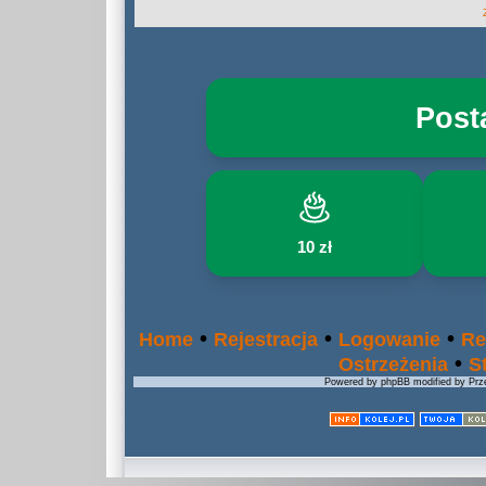
Post
10 zł
•
•
•
Home
Rejestracja
Logowanie
Re
•
Ostrzeżenia
S
Powered by phpBB modified by Prze