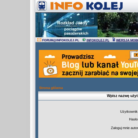
FORUM
@
INFOKOLEJ.PL
INFOKOLEJ.PL
WERSJA MOB
Strona główna
Wpisz nazwę użyt
Użytkownik
Hasło
Zaloguj mnie auto