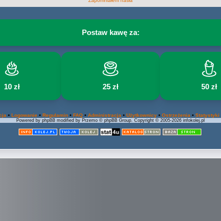
Zapomniałem hasła
Postaw kawę za:
10 zł
25 zł
50 zł
•
•
•
•
•
•
•
cja
Logowanie
Regulamin
FAQ
Administracja
Użytkownicy
Ostrzeżenia
Statystyki
Powered by phpBB modified by Przemo © phpBB Group. Copyright © 2005-2026 infokolej.pl