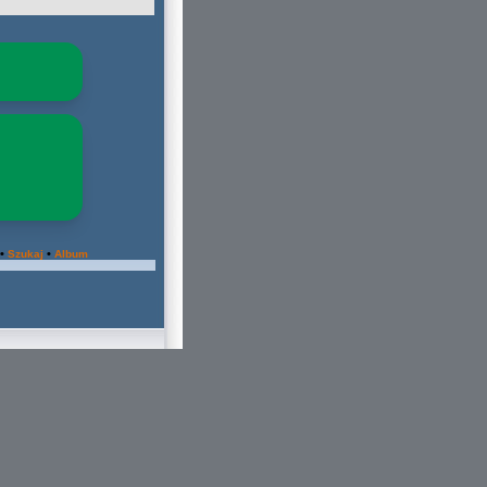
•
•
Szukaj
Album