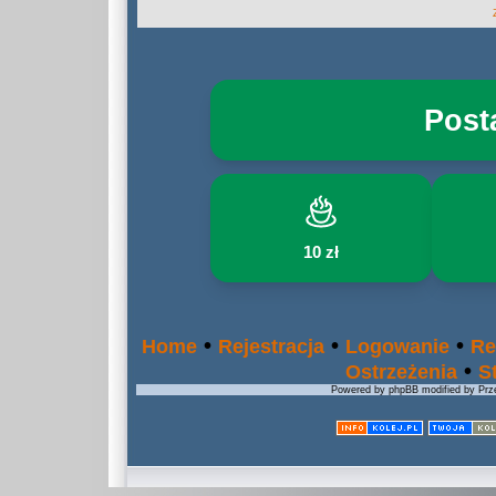
Post
10 zł
•
•
•
Home
Rejestracja
Logowanie
Re
•
Ostrzeżenia
S
Powered by phpBB modified by Prze