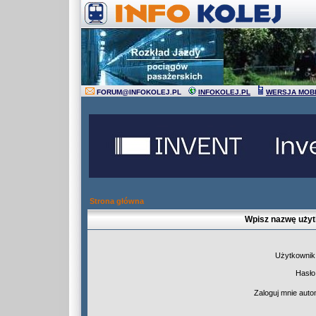
FORUM
@
INFOKOLEJ.PL
INFOKOLEJ.PL
WERSJA MOB
Strona główna
Wpisz nazwę użyt
Użytkownik
Hasło
Zaloguj mnie auto