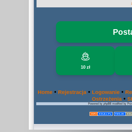
Post
10 zł
•
•
•
Home
Rejestracja
Logowanie
Re
•
Ostrzeżenia
S
Powered by phpBB modified by Prze