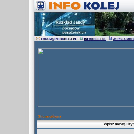
FORUM
@
INFOKOLEJ.PL
INFOKOLEJ.PL
WERSJA MOB
Strona główna
Wpisz nazwę użyt