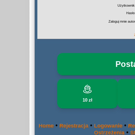
Użytkownik
Hasło
Zaloguj mnie auto
Post
10 zł
•
•
•
Home
Rejestracja
Logowanie
Re
•
Ostrzeżenia
S