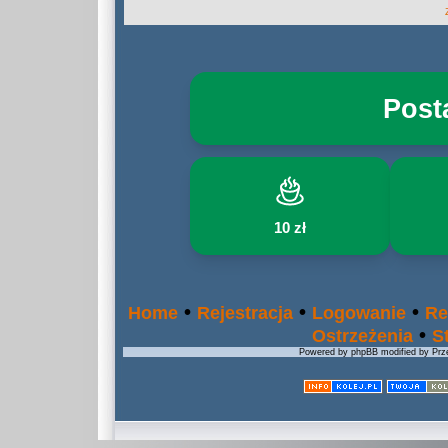
Post
10 zł
•
•
•
Home
Rejestracja
Logowanie
Re
•
Ostrzeżenia
S
Powered by phpBB modified by Prze