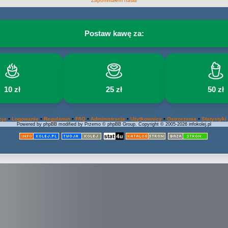
Zapomniałem hasła
Postaw kawę za:
10 zł
25 zł
50 zł
•
•
•
•
•
•
•
cja
Logowanie
Regulamin
FAQ
Administracja
Użytkownicy
Ostrzeżenia
Statystyki
Powered by phpBB modified by Przemo © phpBB Group. Copyright © 2005-2026 infokolej.pl