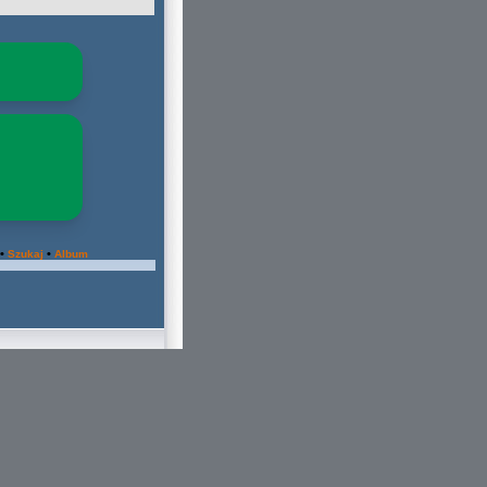
•
•
Szukaj
Album