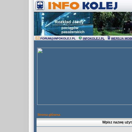
FORUM
@
INFOKOLEJ.PL
INFOKOLEJ.PL
WERSJA MOB
Strona główna
Wpisz nazwę użyt