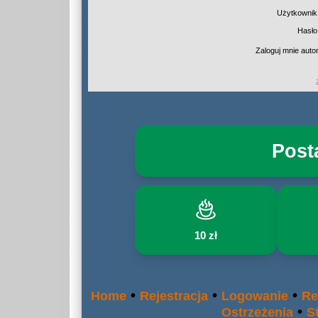
Użytkownik
Hasło
Zaloguj mnie auto
Post
10 zł
•
•
•
Home
Rejestracja
Logowanie
Re
•
Ostrzeżenia
S