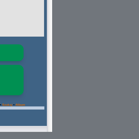
•
•
Szukaj
Album