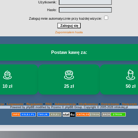
Użytkownik:
Hasło:
Zaloguj mnie automatycznie przy każdej wizycie:
Zapomniałem hasła
Postaw kawę za:
10 zł
25 zł
50 zł
•
•
•
•
•
•
•
cja
Logowanie
Regulamin
FAQ
Administracja
Użytkownicy
Ostrzeżenia
Statystyki
Powered by phpBB modified by Przemo © phpBB Group. Copyright © 2005-2026 infokolej.pl