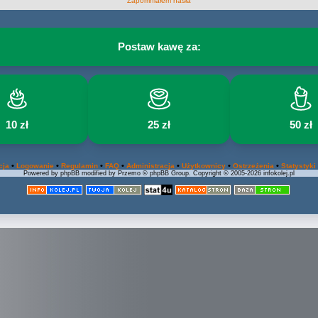
Zapomniałem hasła
Postaw kawę za:
10 zł
25 zł
50 zł
•
•
•
•
•
•
•
cja
Logowanie
Regulamin
FAQ
Administracja
Użytkownicy
Ostrzeżenia
Statystyki
Powered by phpBB modified by Przemo © phpBB Group. Copyright © 2005-2026 infokolej.pl