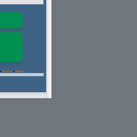
•
•
Szukaj
Album