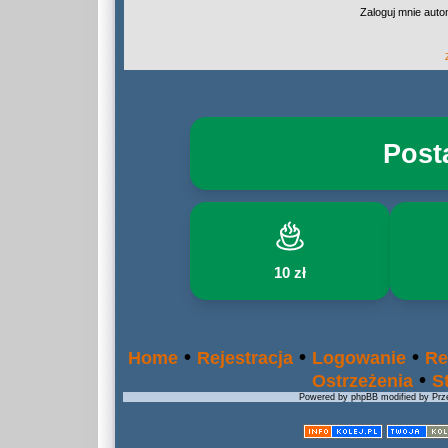
Zaloguj mnie auto
Post
10 zł
•
•
•
Home
Rejestracja
Logowanie
Re
•
Ostrzeżenia
S
Powered by phpBB modified by Prze