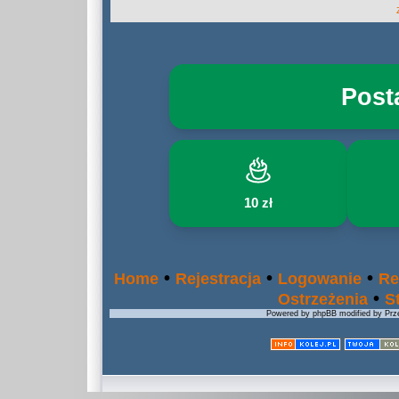
Post
10 zł
•
•
•
Home
Rejestracja
Logowanie
Re
•
Ostrzeżenia
S
Powered by phpBB modified by Prze