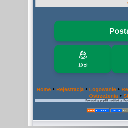
Post
10 zł
•
•
•
Home
Rejestracja
Logowanie
Re
•
Ostrzeżenia
S
Powered by phpBB modified by Prze