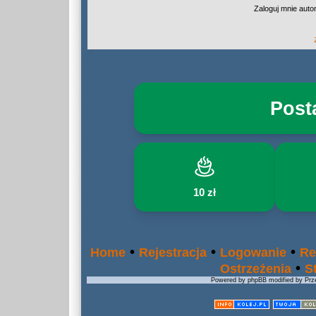
Zaloguj mnie auto
Post
10 zł
•
•
•
Home
Rejestracja
Logowanie
Re
•
Ostrzeżenia
S
Powered by phpBB modified by Prze