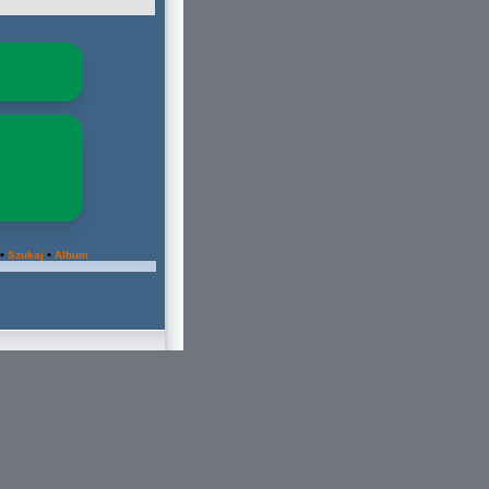
•
•
Szukaj
Album