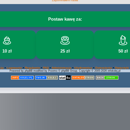
Zapomniałem hasła
Postaw kawę za:
10 zł
25 zł
50 zł
•
•
•
•
•
•
•
cja
Logowanie
Regulamin
FAQ
Administracja
Użytkownicy
Ostrzeżenia
Statystyki
Powered by phpBB modified by Przemo © phpBB Group. Copyright © 2005-2026 infokolej.pl