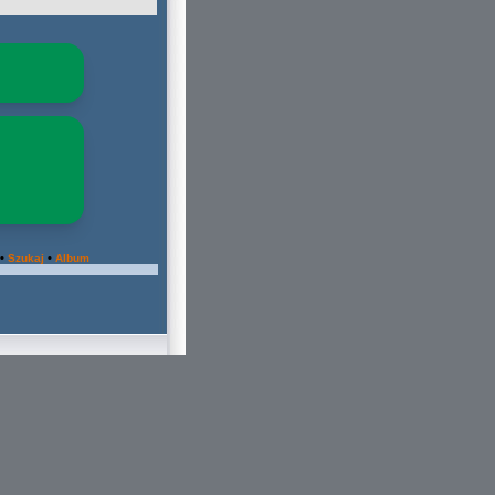
•
•
Szukaj
Album