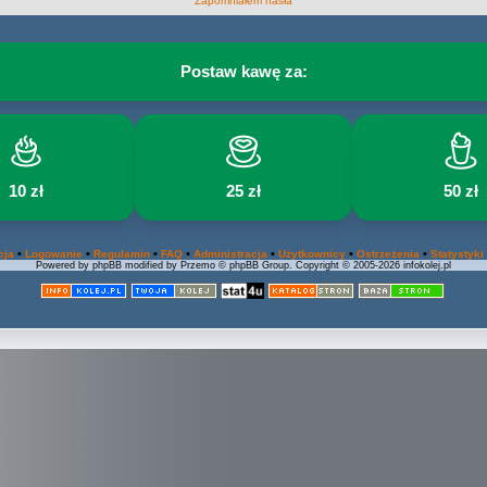
Zapomniałem hasła
Postaw kawę za:
10 zł
25 zł
50 zł
•
•
•
•
•
•
•
cja
Logowanie
Regulamin
FAQ
Administracja
Użytkownicy
Ostrzeżenia
Statystyki
Powered by phpBB modified by Przemo © phpBB Group. Copyright © 2005-2026 infokolej.pl