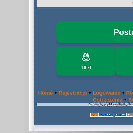
Post
10 zł
•
•
•
Home
Rejestracja
Logowanie
Re
•
Ostrzeżenia
S
Powered by phpBB modified by Prze