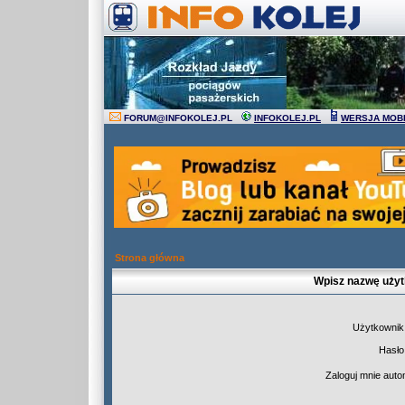
FORUM
@
INFOKOLEJ.PL
INFOKOLEJ.PL
WERSJA MOB
Strona główna
Wpisz nazwę użyt
Użytkownik
Hasło
Zaloguj mnie auto