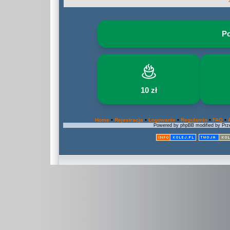
Po
10 zł
•
•
•
•
•
Home
Rejestracja
Logowanie
Regulamin
FAQ
Powered by phpBB modified by Prze