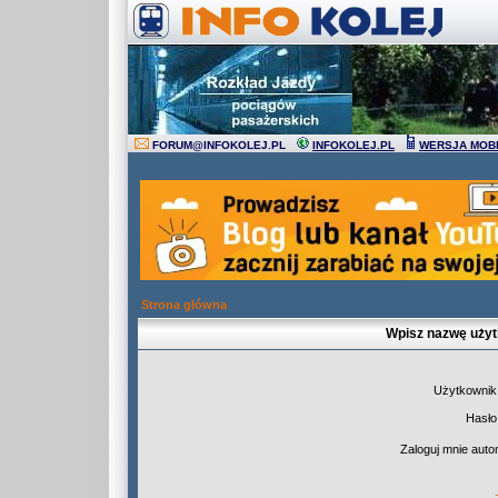
FORUM
@
INFOKOLEJ.PL
INFOKOLEJ.PL
WERSJA MOB
Strona główna
Wpisz nazwę użyt
Użytkownik
Hasło
Zaloguj mnie auto