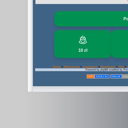
Po
10 zł
•
•
•
•
•
Home
Rejestracja
Logowanie
Regulamin
FAQ
Powered by phpBB modified by Prze