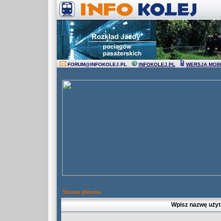
FORUM
@
INFOKOLEJ.PL
INFOKOLEJ.PL
WERSJA MOB
Strona główna
Wpisz nazwę użyt