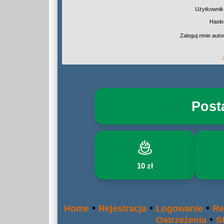
Użytkownik
Hasło
Zaloguj mnie auto
Post
10 zł
•
•
•
Home
Rejestracja
Logowanie
Re
•
Ostrzeżenia
S