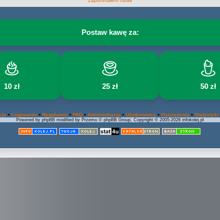
Zapomniałem hasła
Postaw kawę za:
10 zł
25 zł
50 zł
•
•
•
•
•
•
•
cja
Logowanie
Regulamin
FAQ
Administracja
Użytkownicy
Ostrzeżenia
Statystyki
Powered by phpBB modified by Przemo © phpBB Group. Copyright © 2005-2026 infokolej.pl