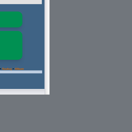
•
•
Szukaj
Album