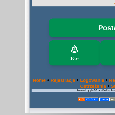
Post
10 zł
•
•
•
Home
Rejestracja
Logowanie
Re
•
Ostrzeżenia
S
Powered by phpBB modified by Prze