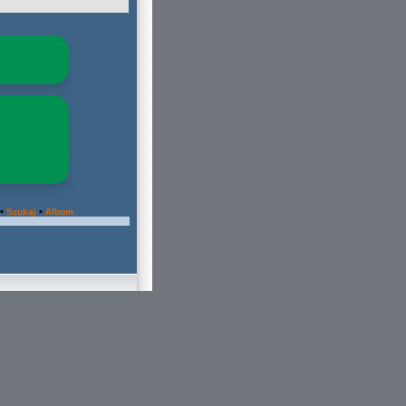
•
•
Szukaj
Album