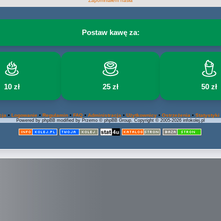
Zapomniałem hasła
Postaw kawę za:
10 zł
25 zł
50 zł
•
•
•
•
•
•
•
cja
Logowanie
Regulamin
FAQ
Administracja
Użytkownicy
Ostrzeżenia
Statystyki
Powered by phpBB modified by Przemo © phpBB Group. Copyright © 2005-2026 infokolej.pl