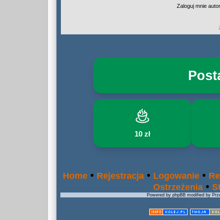
Zaloguj mnie auto
Post
10 zł
•
•
•
Home
Rejestracja
Logowanie
Re
•
Ostrzeżenia
S
Powered by phpBB modified by Prze