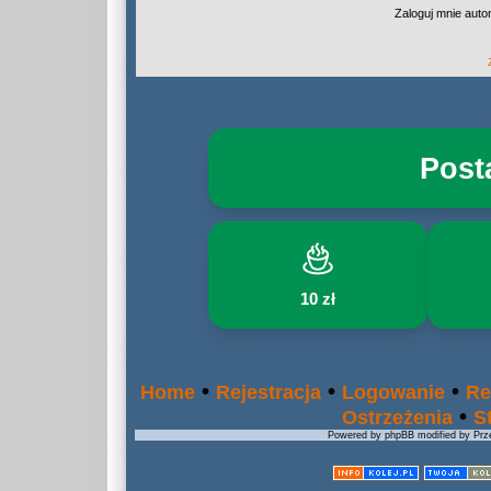
Zaloguj mnie auto
Post
10 zł
•
•
•
Home
Rejestracja
Logowanie
Re
•
Ostrzeżenia
S
Powered by phpBB modified by Prze