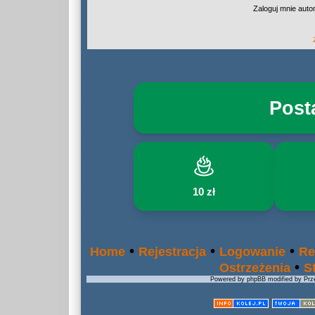
Zaloguj mnie auto
Post
10 zł
•
•
•
Home
Rejestracja
Logowanie
Re
•
Ostrzeżenia
S
Powered by phpBB modified by Prze