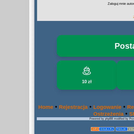
Zaloguj mnie auto
Post
10 zł
•
•
•
Home
Rejestracja
Logowanie
Re
•
Ostrzeżenia
S
Powered by phpBB modified by Prze