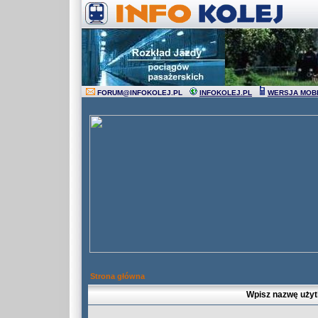
FORUM
@
INFOKOLEJ.PL
INFOKOLEJ.PL
WERSJA MOB
Strona główna
Wpisz nazwę użyt