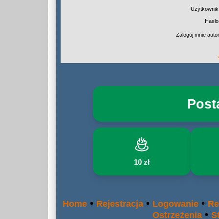
Użytkownik
Hasło
Zaloguj mnie auto
Post
10 zł
•
•
•
Home
Rejestracja
Logowanie
Re
•
Ostrzeżenia
S