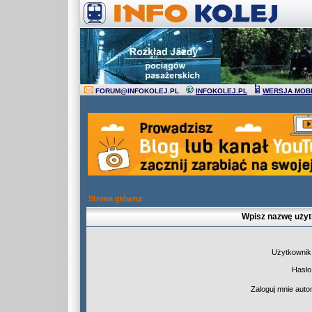
FORUM
@
INFOKOLEJ.PL
INFOKOLEJ.PL
WERSJA MOB
Strona główna
Wpisz nazwę użyt
Użytkownik
Hasło
Zaloguj mnie auto