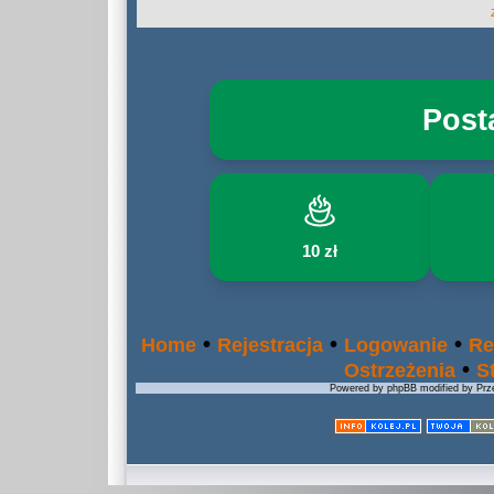
Post
10 zł
•
•
•
Home
Rejestracja
Logowanie
Re
•
Ostrzeżenia
S
Powered by phpBB modified by Prze