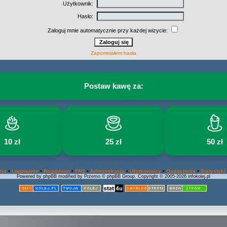
Użytkownik:
Hasło:
Zaloguj mnie automatycznie przy każdej wizycie:
Zapomniałem hasła
Postaw kawę za:
10 zł
25 zł
50 zł
•
•
•
•
•
•
•
cja
Logowanie
Regulamin
FAQ
Administracja
Użytkownicy
Ostrzeżenia
Statystyki
Powered by phpBB modified by Przemo © phpBB Group. Copyright © 2005-2026 infokolej.pl