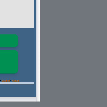
•
•
Szukaj
Album