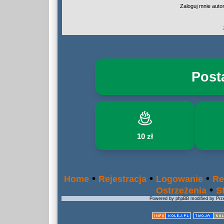
Zaloguj mnie auto
Post
10 zł
•
•
•
Home
Rejestracja
Logowanie
Re
•
Ostrzeżenia
S
Powered by phpBB modified by Prze