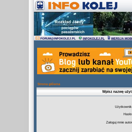
FORUM
@
INFOKOLEJ.PL
INFOKOLEJ.PL
WERSJA MOB
Strona główna
Wpisz nazwę użyt
Użytkownik
Hasło
Zaloguj mnie auto