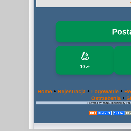
Post
10 zł
•
•
•
Home
Rejestracja
Logowanie
Re
•
Ostrzeżenia
S
Powered by phpBB modified by Prze