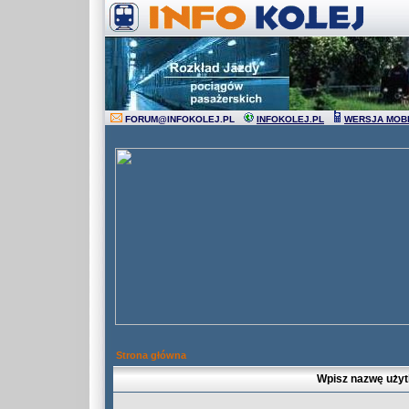
FORUM
@
INFOKOLEJ.PL
INFOKOLEJ.PL
WERSJA MOB
Strona główna
Wpisz nazwę użyt