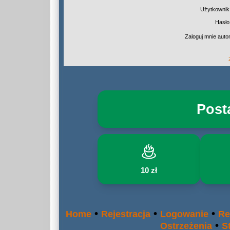
Użytkownik
Hasło
Zaloguj mnie auto
Post
10 zł
•
•
•
Home
Rejestracja
Logowanie
Re
•
Ostrzeżenia
S